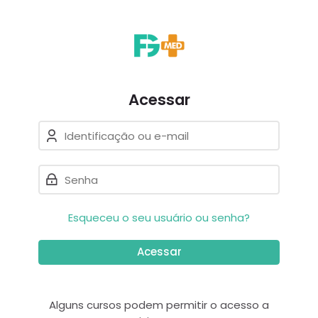
Pular para navegação
Pular para formulário de login
Ir para o conteúdo principal
Pular para opções de acessibi
Pular para rodapé
Pular opções de acessibilidad
Acessar
Identificação ou e-mail
Senha
Esqueceu o seu usuário ou senha?
Acessar
Alguns cursos podem permitir o acesso a